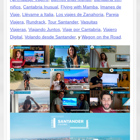
niños
,
Cantabria Inusual
,
Flying with Mamba
,
Imanes de
Viaje
,
Llévame a Italia
,
Los viajes de Zanahoria
,
Pareja
Viajera
,
Rundrack
,
Tour Santander
,
Vaquitas
Viajeras
,
Viajando Juntos
,
Viaje por Cantabria
,
Viajero
Digital
,
Volando desde Santander
, y
Wagon on the Road
.