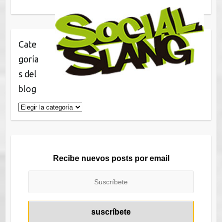
Cate
goría
s del
blog
Categorías
del
blog
Recibe nuevos posts por email