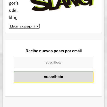
goría
s del
blog
Categorías
del
blog
Recibe nuevos posts por email