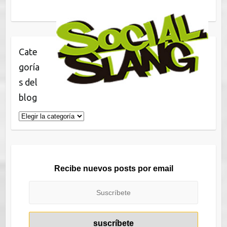
Cate
goría
s del
blog
Categorías
del
blog
Recibe nuevos posts por email