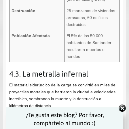
Destrucción
25 manzanas de viviendas
arrasadas, 60 edificios
destruidos
Población Afectada
El 5% de los 50.000
habitantes de Santander
resultaron muertos o
heridos
4.3. La metralla infernal
El material siderúrgico de la carga se convirtió en miles de
proyectiles mortales que barrieron la ciudad a velocidades
increíbles, sembrando la muerte y la destrucción a
kilómetros de distancia.
¿Te gusta este blog? Por favor,
Proyectiles kilométricos:
Un calabrote (cabo grueso)
compártelo al mundo :)
del buque fue encontrado en Peñacastillo, a ocho