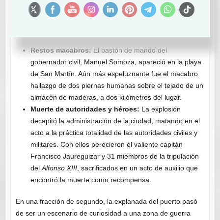
kilómetros de distancia.
Vigas en la Catedral:
Unas 60 vigas de 300 kg cada
una volaron por los aires y cayeron sobre el tejado de
la catedral, situada a más de 200 metros.
Restos macabros:
El bastón de mando del
gobernador civil, Manuel Somoza, apareció en la playa
de San Martín. Aún más espeluznante fue el macabro
hallazgo de dos piernas humanas sobre el tejado de un
almacén de maderas, a dos kilómetros del lugar.
Muerte de autoridades y héroes:
La explosión
decapitó la administración de la ciudad, matando en el
acto a la práctica totalidad de las autoridades civiles y
militares. Con ellos perecieron el valiente capitán
Francisco Jaureguizar y 31 miembros de la tripulación
del
Alfonso XIII
, sacrificados en un acto de auxilio que
encontró la muerte como recompensa.
En una fracción de segundo, la explanada del puerto pasó
de ser un escenario de curiosidad a una zona de guerra