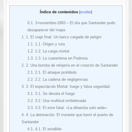
Índice de contenidos
[
ocultar
]
0.1.
3-noviembre-1893 – El día que Santander pudo
desaparecer del mapa
1.
1. El viaje final: Un barco cargado de peligro
1.1.
1.1. Origen y ruta
1.2.
1.2. La carga mortal
1.3.
1.3. La cuarentena en Pedrosa
2.
2. Una bomba de relojería en el corazón de Santander
2.1.
2.1. El atraque prohibido
2.2.
2.2. La cadena de negligencias
3.
3. El espectáculo Mortal: fuego y falsa seguridad
3.1.
3.1. Se desata el fuego
3.2.
3.2. Una multitud embelesada
3.3.
3.3. El error fatal: «La dinamita solo arde»
4.
4. La detonación: El instante que borró el puerto de
Santander
4.1.
4.1. El estallido