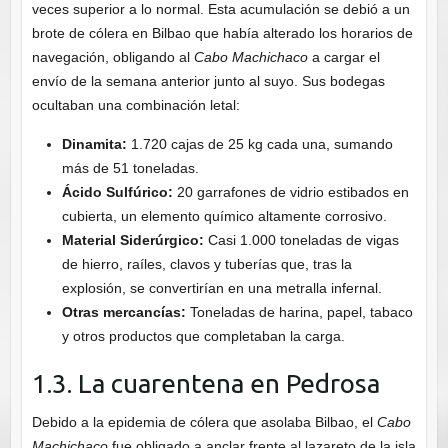
veces superior a lo normal. Esta acumulación se debió a un
brote de cólera en Bilbao que había alterado los horarios de
navegación, obligando al
Cabo Machichaco
a cargar el
envío de la semana anterior junto al suyo. Sus bodegas
ocultaban una combinación letal:
Dinamita:
1.720 cajas de 25 kg cada una, sumando
más de 51 toneladas.
Ácido Sulfúrico:
20 garrafones de vidrio estibados en
cubierta, un elemento químico altamente corrosivo.
Material Siderúrgico:
Casi 1.000 toneladas de vigas
de hierro, raíles, clavos y tuberías que, tras la
explosión, se convertirían en una metralla infernal.
Otras mercancías:
Toneladas de harina, papel, tabaco
y otros productos que completaban la carga.
1.3. La cuarentena en Pedrosa
Debido a la epidemia de cólera que asolaba Bilbao, el
Cabo
Machichaco
fue obligado a anclar frente al lazareto de la isla