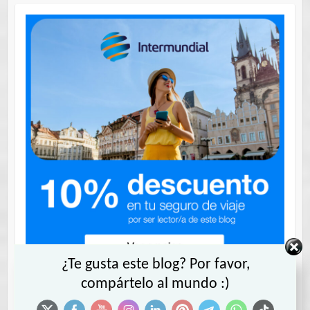
¿Te gusta este blog? Por favor,
compártelo al mundo :)
Contrata tu seguro INTERMUNDIAL
con 10% descuento.