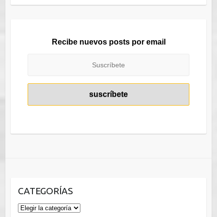
del
blog
Recibe nuevos posts por email
CATEGORÍAS
Categorías