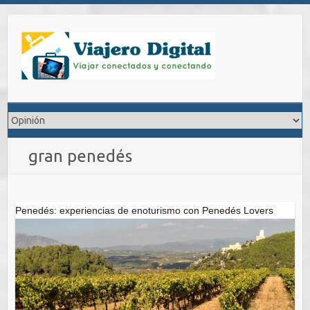
Saltar
al
contenido
gran penedés
Penedés: experiencias de enoturismo con Penedés Lovers