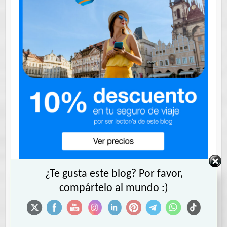
Contrata tu seguro INTERMUNDIAL
¿Te gusta este blog? Por favor,
compártelo al mundo :)
con 10% descuento.
Cupón Descuento: VIAJERODIGITAL