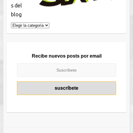
s del
blog
Categorías
del
blog
Recibe nuevos posts por email